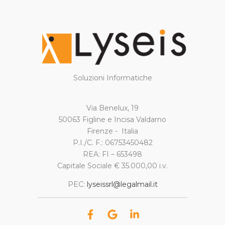
Soluzioni Informatiche
Via Benelux, 19
50063 Figline e Incisa Valdarno
Firenze - Italia
P.I./C. F.: 06753450482
REA: FI – 653498
Capitale Sociale € 35.000,00 i.v.
PEC:
lyseissrl@legalmail.it