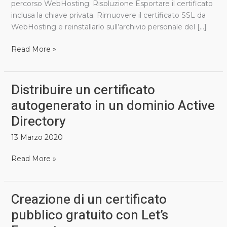
percorso WebHosting. Risoluzione Esportare il certificato
inclusa la chiave privata. Rimuovere il certificato SSL da
WebHosting e reinstallarlo sull’archivio personale del […]
Read More »
Distribuire un certificato
Distribuire
un
autogenerato in un dominio Active
certificato
Directory
autogenerato
in
13 Marzo 2020
un
dominio
Read More »
Active
Directory
Creazione di un certificato
Creazione
di
pubblico gratuito con Let’s
un