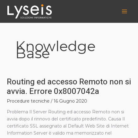
Vai
al
contenuto
Knowledge
Base
Routing ed accesso Remoto non si
Routing
ed
avvia. Errore 0x8007042a
accesso
Procedure tecniche
/
16 Giugno 2020
Remoto
non
Problema Il Server Routing ed accesso Remoto non si
si
avvia dopo il rinnovo del certificato predefinito. Causa Il
avvia.
certificato SSL assegnato al Default Web Site di Internet
Errore
Information Server è valido ma memorizzato nel
0x8007042a