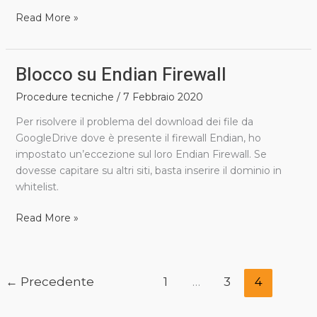
Read More »
Blocco su Endian Firewall
Blocco
su
Procedure tecniche
/
7 Febbraio 2020
Endian
Firewall
Per risolvere il problema del download dei file da
GoogleDrive dove è presente il firewall Endian, ho
impostato un’eccezione sul loro Endian Firewall. Se
dovesse capitare su altri siti, basta inserire il dominio in
whitelist.
Read More »
←
Precedente
1
…
3
4