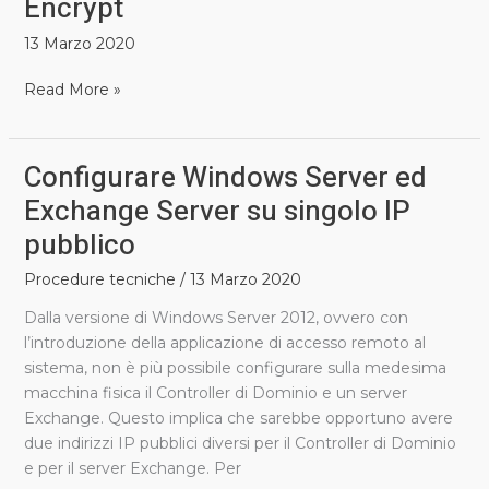
Encrypt
certificato
pubblico
13 Marzo 2020
gratuito
con
Read More »
Let’s
Encrypt
Configurare Windows Server ed
Configurare
Windows
Exchange Server su singolo IP
Server
pubblico
ed
Exchange
Procedure tecniche
/
13 Marzo 2020
Server
Dalla versione di Windows Server 2012, ovvero con
su
l’introduzione della applicazione di accesso remoto al
singolo
sistema, non è più possibile configurare sulla medesima
IP
macchina fisica il Controller di Dominio e un server
pubblico
Exchange. Questo implica che sarebbe opportuno avere
due indirizzi IP pubblici diversi per il Controller di Dominio
e per il server Exchange. Per