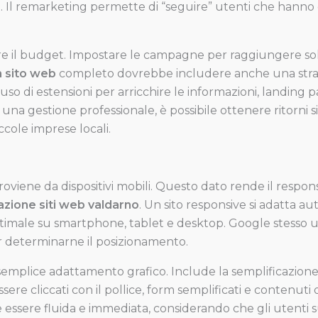
. Il remarketing permette di “seguire” utenti che hanno gi
are il budget. Impostare le campagne per raggiungere sol
n sito web
completo dovrebbe includere anche una strateg
uso di estensioni per arricchire le informazioni, landing 
a gestione professionale, è possibile ottenere ritorni s
ccole imprese locali.
a proviene da dispositivi mobili. Questo dato rende il res
azione siti web valdarno
. Un sito responsive si adatta 
imale su smartphone, tablet e desktop. Google stesso uti
er determinarne il posizionamento.
e il semplice adattamento grafico. Include la semplifica
sere cliccati con il pollice, form semplificati e contenuti 
e essere fluida e immediata, considerando che gli utenti