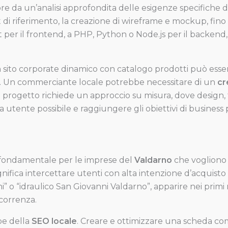
e da un’analisi approfondita delle esigenze specifiche de
get di riferimento, la creazione di wireframe e mockup, fin
t per il frontend, a PHP, Python o Node.js per il backe
n sito corporate dinamico con catalogo prodotti può esse
ce. Un commerciante locale potrebbe necessitare di un
cr
 progetto richiede un approccio su misura, dove design, 
utente possibile e raggiungere gli obiettivi di business p
 fondamentale per le imprese del
Valdarno
che vogliono 
gnifica intercettare utenti con alta intenzione d’acquist
 o “idraulico San Giovanni Valdarno”, apparire nei primi ri
correnza.
pe della
SEO locale
. Creare e ottimizzare una scheda com