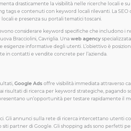
aumenta drasticamente la visibilità nelle ricerche locali 
ding tags e contenuti con keyword locali rilevanti. La SE
ry locali e presenza su portali tematici toscani.
O devono considerare keyword specifiche che includono i n
ova Bracciolini, Cavriglia. Una
web agency
specializzata
esigenze informative degli utenti. L’obiettivo è posizion
ite in contatti e vendite concrete per l’azienda.
ultati,
Google Ads
offre visibilità immediata attraverso
 ai risultati di ricerca per keyword strategiche, pagando
resentano un’opportunità per testare rapidamente il me
i. Gli annunci sulla rete di ricerca intercettano utenti con
 siti partner di Google. Gli shopping ads sono perfetti