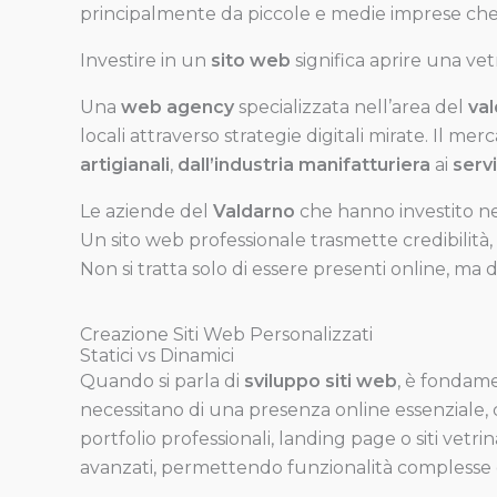
principalmente da piccole e medie imprese che n
Investire in un
sito web
significa aprire una vet
Una
web agency
specializzata nell’area del
val
locali attraverso strategie digitali mirate. Il me
artigianali
,
dall’industria manifatturiera
ai
servi
Le aziende del
Valdarno
che hanno investito n
Un sito web professionale trasmette credibilità, f
Non si tratta solo di essere presenti online, ma 
Creazione Siti Web Personalizzati
Statici vs Dinamici
Quando si parla di
sviluppo siti web
, è fondam
necessitano di una presenza online essenziale,
portfolio professionali, landing page o siti vetr
avanzati, permettendo funzionalità complesse c