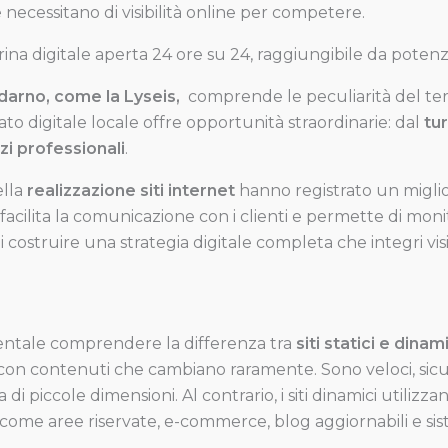
ecessitano di visibilità online per competere.
rina digitale aperta 24 ore su 24, raggiungibile da potenzi
darno, come la Lyseis,
comprende le peculiarità del terr
rcato digitale locale offre opportunità straordinarie: dal
tu
zi professionali
.
ella
realizzazione siti internet
hanno registrato un miglio
acilita la comunicazione con i clienti e permette di monito
di costruire una strategia digitale completa che integri vi
entale comprendere la differenza tra
siti statici e dinam
 con contenuti che cambiano raramente. Sono veloci, sic
ina di piccole dimensioni. Al contrario, i siti dinamici uti
ome aree riservate, e-commerce, blog aggiornabili e sis