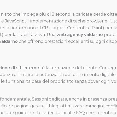
n sito che impiega più di 3 secondi a caricare perde oltre i
 e JavaScript, l’implementazione di cache browser e l’uso 
della performance: LCP (Largest Contentful Paint) per la 
) per la stabilità visiva. Una
web agency valdarno
profes
 valdarno
che offrono prestazioni eccellenti su ogni dispos
ione di siti internet
è la formazione del cliente. Consegn
enza e limitare le potenzialità dello strumento digitale
le funzionalità base del proprio sito senza dover ogni vo
fondamentale. Sessioni dedicate, anche in presenza press
re pagine, gestire il blog, ottimizzare immagini, config
include guide scritte, video tutorial e FAQ che il client