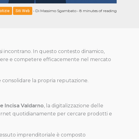
otizie
Siti Web
• Di
Massimo Sgambato
•
8 minutes of reading
 si incontrano. In questo contesto dinamico,
escere e competere efficacemente nel mercato
 consolidare la propria reputazione.
 e Incisa Valdarno
, la digitalizzazione delle
ternet quotidianamente per cercare prodotti e
 tessuto imprenditoriale è composto