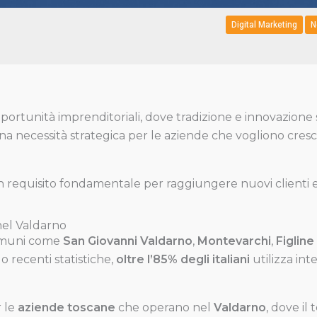
Digital Marketing
N
pportunità imprenditoriali, dove tradizione e innovazione
na necessità strategica per le aziende che vogliono cr
 requisito fondamentale per raggiungere nuovi clienti e
nel Valdarno
omuni come
San Giovanni Valdarno
,
Montevarchi
,
Figline
 recenti statistiche,
oltre l’85% degli italiani
utilizza in
r le
aziende toscane
che operano nel
Valdarno
, dove il