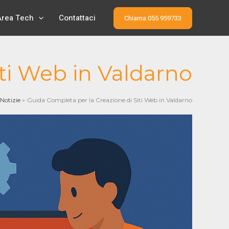
Area Tech
Contattaci
Chiama 055 959733
ti Web in Valdarno
Notizie
Guida Completa per la Creazione di Siti Web in Valdarno